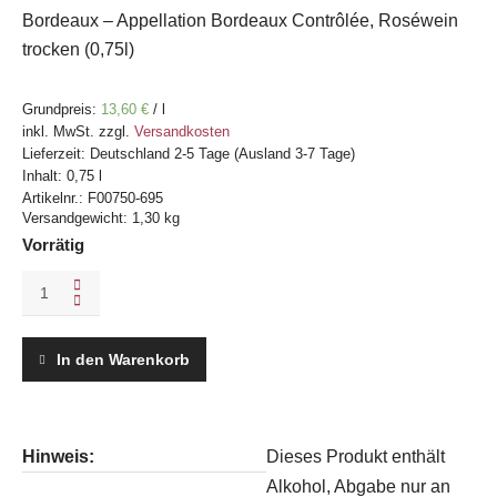
Bordeaux – Appellation Bordeaux Contrôlée, Roséwein
trocken (0,75l)
Grundpreis:
13,60
€
/
l
inkl. MwSt.
zzgl.
Versandkosten
Lieferzeit:
Deutschland 2-5 Tage (Ausland 3-7 Tage)
Inhalt: 0,75
l
Artikelnr.:
F00750-695
Versandgewicht: 1,30 kg
Vorrätig
Château
Thieuley
Rosé
2024
In den Warenkorb
quantity
Hinweis:
Dieses Produkt enthält
Alkohol, Abgabe nur an