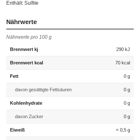
Enthält: Sulfite
Nährwerte
Nährwerte pro 100 g
Brennwert kj
290
kJ
Brennwert kcal
70
kcal
Fett
0
g
davon
gesättigte Fettsäuren
0
g
Kohlenhydrate
0
g
davon
Zucker
0
g
Eiweiß
< 0,5
g