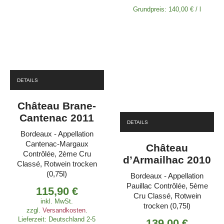
Grundpreis:
140,00
€
/
l
DETAILS
Château Brane-
Cantenac 2011
DETAILS
Bordeaux - Appellation
Cantenac-Margaux
Château
Contrôlée, 2ème Cru
d’Armailhac 2010
Classé, Rotwein trocken
(0,75l)
Bordeaux - Appellation
Pauillac Contrôlée, 5ème
115,90
€
Cru Classé, Rotwein
inkl. MwSt.
trocken (0,75l)
zzgl.
Versandkosten
.
Lieferzeit:
Deutschland 2-5
139,00
€