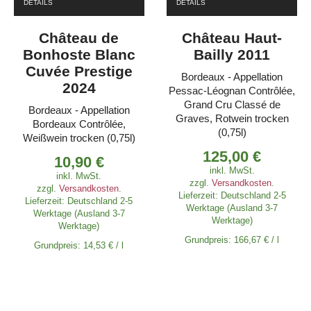
DETAILS
DETAILS
Château de
Château Haut-
Bonhoste Blanc
Bailly 2011
Cuvée Prestige
Bordeaux - Appellation
2024
Pessac-Léognan Contrôlée,
Grand Cru Classé de
Bordeaux - Appellation
Graves, Rotwein trocken
Bordeaux Contrôlée,
(0,75l)
Weißwein trocken (0,75l)
125,00
€
10,90
€
inkl. MwSt.
inkl. MwSt.
zzgl.
Versandkosten
.
zzgl.
Versandkosten
.
Lieferzeit:
Deutschland 2-5
Lieferzeit:
Deutschland 2-5
Werktage (Ausland 3-7
Werktage (Ausland 3-7
Werktage)
Werktage)
Grundpreis:
166,67
€
/
l
Grundpreis:
14,53
€
/
l