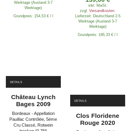
Werktage (Ausland 3-7
inkl. MwSt.
Werktage)
zzgl.
Versandkosten
.
Grundpreis:
154,53
€
/
l
Lieferzeit:
Deutschland 2-5
Werktage (Ausland 3-7
Werktage)
Grundpreis:
185,33
€
/
l
DETAILS
Château Lynch
DETAILS
Bages 2009
Bordeaux - Appellation
Clos Floridene
Pauillac Contrôlée, 5ème
Rouge 2020
Cru Classé, Rotwein
trocken (0,75l)