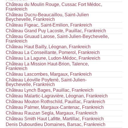
Château du Moulin Rouge, Cussac Fort Médoc,
Frankreich
Château Ducru-Beaucaillou, Saint-Julien
Beychevelle, Frankreich
Château Figeac, Saint-Emilion, Frankreich
Château Grand Puy Lacoste, Pauillac, Frankreich
Château Gruaud Larose, Saint-Julien-Beychevelle,
Frankreich
Château Haut Bailly, Léognan, Frankreich
Château La Conseillante, Pomerol, Frankreich
Château La Lagune, Ludon-Médoc, Frankreich
Château La Mission Haut-Brion, Talence,
Frankreich
Château Lascombes, Margaux, Frankreich
Château Léoville Poyferré, Saint-Julien-
Beychevelle, Frankreich
Château Lynch Bages, Pauillac, Frankreich
Château Malartic-Lagravière, Léognan, Frankreich
Château Mouton Rothschild, Pauillac, Frankreich
Château Palmer, Margaux-Cantenac, Frankreich
Château Rauzan Segla, Margaux, Frankreich
Château Smith Haut Lafitte, Martillac, Frankreich
Denis Dubourdieu Domaines, Barsac, Frankreich