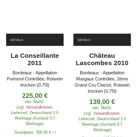
DETAILS
DETAILS
La Conseillante
Château
2011
Lascombes 2010
Bordeaux - Appellation
Bordeaux - Appellation
Pomerol Contrôlée, Rotwein
Margaux Contrôlée, 2ème
trocken (0,75l)
Grand Cru Classé, Rotwein
trocken (0,75l)
225,00
€
139,00
€
inkl. MwSt.
zzgl.
Versandkosten
.
inkl. MwSt.
Lieferzeit:
Deutschland 2-5
zzgl.
Versandkosten
.
Werktage (Ausland 3-7
Lieferzeit:
Deutschland 2-5
Werktage)
Werktage (Ausland 3-7
Werktage)
Grundpreis:
300,00
€
/
l