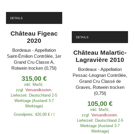
DETAILS
Château Figeac
DETAILS
2020
Bordeaux - Appellation
Château Malartic-
Saint-Émilion Contrôlée, 1er
Lagravière 2010
Grand Cru Classe A,
Rotwein trocken (0,75l)
Bordeaux - Appellation
Pessac-Léognan Contrôlée,
315,00
€
Grand Cru Classé de
inkl. MwSt.
Graves, Rotwein trocken
zzgl.
Versandkosten
.
(0,75l)
Lieferzeit:
Deutschland 2-5
Werktage (Ausland 3-7
105,00
€
Werktage)
inkl. MwSt.
Grundpreis:
420,00
€
/
l
zzgl.
Versandkosten
.
Lieferzeit:
Deutschland 2-5
Werktage (Ausland 3-7
Werktage)