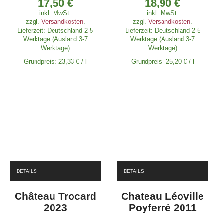
17,50
€
18,90
€
inkl. MwSt.
inkl. MwSt.
zzgl.
Versandkosten
.
zzgl.
Versandkosten
.
Lieferzeit:
Deutschland 2-5
Lieferzeit:
Deutschland 2-5
Werktage (Ausland 3-7
Werktage (Ausland 3-7
Werktage)
Werktage)
Grundpreis:
23,33
€
/
l
Grundpreis:
25,20
€
/
l
DETAILS
DETAILS
Château Trocard
Chateau Léoville
2023
Poyferré 2011