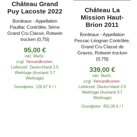
Château Grand
Château La
Puy Lacoste 2022
Mission Haut-
Bordeaux - Appellation
Brion 2011
Pauillac Contrôlée, 5ème
Grand Cru Classé, Rotwein
Bordeaux - Appellation
trocken (0,75l)
Pessac-Léognan Contrôlée,
Grand Cru Classé de
95,00
€
Graves, Rotwein trocken
inkl. MwSt.
(0,75l)
zzgl.
Versandkosten
.
Lieferzeit:
Deutschland 2-5
339,00
€
Werktage (Ausland 3-7
inkl. MwSt.
Werktage)
zzgl.
Versandkosten
.
Grundpreis:
126,67
€
/
l
Lieferzeit:
Deutschland 2-5
Werktage (Ausland 3-7
Werktage)
Grundpreis:
452,00
€
/
l