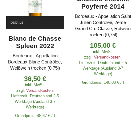
Poyferré 2014
Bordeaux - Appellation Saint
Julien Contrôlée, 2ème
DETAILS
Grand Cru Classé, Rotwein
trocken (0,75l)
Blanc de Chasse
105,00
€
Spleen 2022
inkl. MwSt.
Bordeaux - Appellation
zzgl.
Versandkosten
.
Bordeaux Blanc Contrôlée,
Lieferzeit:
Deutschland 2-5
Weißwein trocken (0,75l)
Werktage (Ausland 3-7
Werktage)
36,50
€
Grundpreis:
140,00
€
/
l
inkl. MwSt.
zzgl.
Versandkosten
.
Lieferzeit:
Deutschland 2-5
Werktage (Ausland 3-7
Werktage)
Grundpreis:
48,67
€
/
l