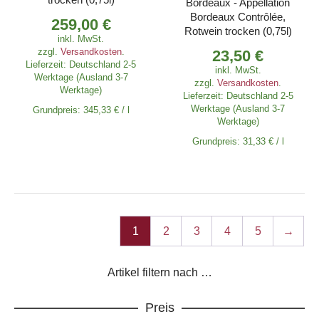
Bordeaux - Appellation
Bordeaux Contrôlée,
259,00
€
Rotwein trocken (0,75l)
inkl. MwSt.
zzgl.
Versandkosten
.
23,50
€
Lieferzeit:
Deutschland 2-5
inkl. MwSt.
Werktage (Ausland 3-7
zzgl.
Versandkosten
.
Werktage)
Lieferzeit:
Deutschland 2-5
Werktage (Ausland 3-7
Grundpreis:
345,33
€
/
l
Werktage)
Grundpreis:
31,33
€
/
l
1
2
3
4
5
→
Artikel filtern nach …
Preis