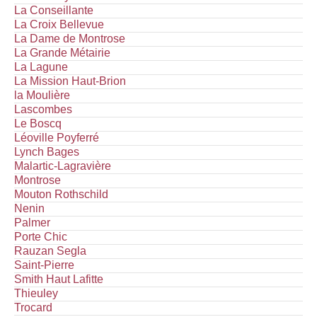
La Conseillante
La Croix Bellevue
La Dame de Montrose
La Grande Métairie
La Lagune
La Mission Haut-Brion
la Moulière
Lascombes
Le Boscq
Léoville Poyferré
Lynch Bages
Malartic-Lagravière
Montrose
Mouton Rothschild
Nenin
Palmer
Porte Chic
Rauzan Segla
Saint-Pierre
Smith Haut Lafitte
Thieuley
Trocard