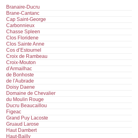
Branaire-Ducru
Brane-Cantanc
Cap Saint-George
Carbonnieux
Chasse Spleen
Clos Floridene
Clos Sainte Anne
Cos d’Estournel
Croix de Rambeau
Croix-Mouton
d'Armailhac
de Bonhoste
de l'Aubrade
Doisy Daene
Domaine de Chevalier
du Moulin Rouge
Ducru Beaucaillou
Figeac
Grand Puy Lacoste
Gruaud Larose
Haut Dambert
Haut-Bailly