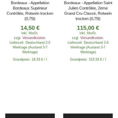
Bordeaux - Appellation
Bordeaux - Appellation Saint
Bordeaux Supérieur
Julien Contrôlée, 2ème
Contrôlée, Rotwein trocken
Grand Cru Classé, Rotwein
(0,75l)
trocken (0,75l)
14,50
€
115,00
€
inkl. MwSt.
inkl. MwSt.
zzgl.
Versandkosten
.
zzgl.
Versandkosten
.
Lieferzeit:
Deutschland 2-5
Lieferzeit:
Deutschland 2-5
Werktage (Ausland 3-7
Werktage (Ausland 3-7
Werktage)
Werktage)
Grundpreis:
19,33
€
/
l
Grundpreis:
153,33
€
/
l