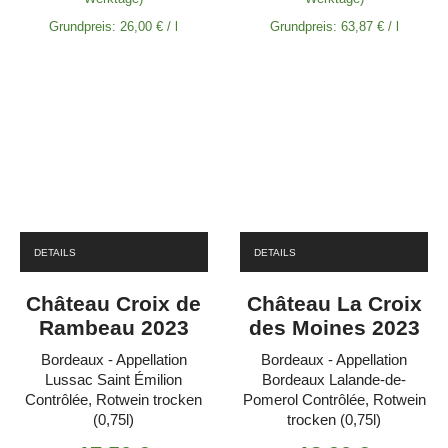
Grundpreis:
26,00
€
/
l
Grundpreis:
63,87
€
/
l
DETAILS
DETAILS
Château Croix de
Château La Croix
Rambeau 2023
des Moines 2023
Bordeaux - Appellation
Bordeaux - Appellation
Lussac Saint Émilion
Bordeaux Lalande-de-
Contrôlée, Rotwein trocken
Pomerol Contrôlée, Rotwein
(0,75l)
trocken (0,75l)