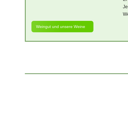
Je
We
Weingut und unsere Weine