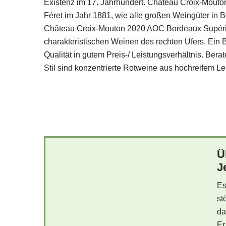
Existenz im 17. Jahrhundert. Château Croix-Mouton 
Féret im Jahr 1881, wie alle großen Weingüter in 
Château Croix-Mouton 2020 AOC Bordeaux Supérie
charakteristischen Weinen des rechten Ufers. Ein 
Qualität in gutem Preis-/ Leistungsverhältnis. Ber
Stil sind konzentrierte Rotweine aus hochreifem Le
Ü
J
Es
st
da
Er