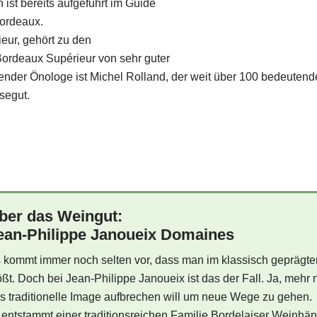
ist bereits aufgeführt im Guide
Bordeaux.
ur, gehört zu den
Bordeaux Supérieur von sehr guter
atender Önologe ist Michel Rolland, der weit über 100 bedeuten
segut.
ber das Weingut:
ean-Philippe Janoueix Domaines
 kommt immer noch selten vor, dass man im klassisch gepräg
ößt. Doch bei Jean-Philippe Janoueix ist das der Fall. Ja, meh
s traditionelle Image aufbrechen will um neue Wege zu gehen.
 entstammt einer traditionsreichen Familie Bordelaiser Weinhän