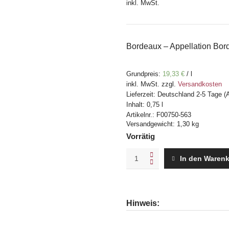
inkl. MwSt.
Bordeaux – Appellation Bord
Grundpreis:
19,33
€
/
l
inkl. MwSt.
zzgl.
Versandkosten
Lieferzeit:
Deutschland 2-5 Tage (
Inhalt: 0,75
l
Artikelnr.:
F00750-563
Versandgewicht: 1,30 kg
Vorrätig
Château
In den Waren
Croix-
Mouton
2020
quantity
Hinweis: