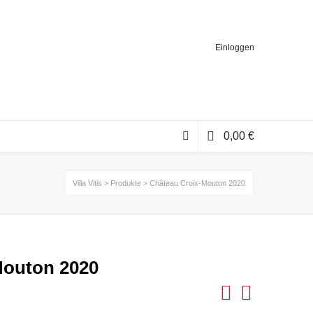
Einloggen
0,00
€
Villa Vitis
>
Produkte
>
Château Croix-Mouton 2020
Mouton 2020