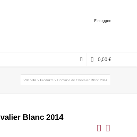
Einloggen
0,00
€
Villa Vitis
>
Produkte
>
Domaine de Chevalier Blanc 2014
alier Blanc 2014