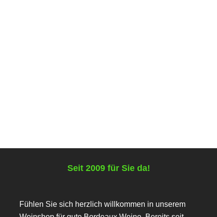
Vinum Mai 2024
Vinum, Europas Weinmagazin
,
Flaschenwein
,
Weinmagazine
Weinmagazin Ausgabe 5 - 2024
6,50
€
inkl. MwSt.
zzgl.
Versandkosten
.
Lieferzeit:
Deutschland 2-5 Werktage (Ausland 3-7 Werktage)
Seit 2009 für Sie da!
Fühlen Sie sich herzlich willkommen in unserem
Weinshop für gute Bordeaux Weine. Bereits seit