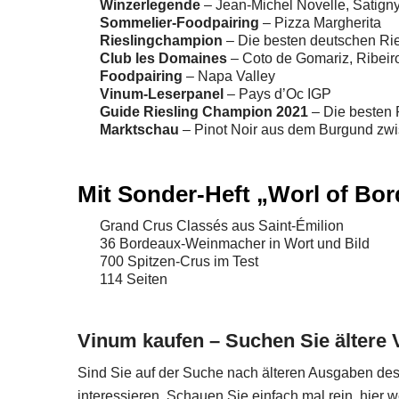
Winzerlegende
– Jean-Michel Novelle, Satign
Sommelier-Foodpairing
– Pizza Margherita
Rieslingchampion
– Die besten deutschen Ri
Club les Domaines
– Coto de Gomariz, Ribeiro
Foodpairing
– Napa Valley
Vinum-Leserpanel
– Pays d’Oc IGP
Guide Riesling Champion 2021
– Die besten 
Marktschau
– Pinot Noir aus dem Burgund zw
Mit Sonder-Heft „Worl of Bo
Grand Crus Classés aus Saint-Émilion
36 Bordeaux-Weinmacher in Wort und Bild
700 Spitzen-Crus im Test
114 Seiten
Vinum kaufen – Suchen Sie älter
Sind Sie auf der Suche nach älteren Ausgaben des
interessieren. Schauen Sie einfach mal rein, hier 