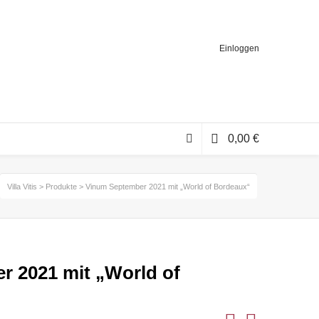
Einloggen
0,00
€
Villa Vitis
>
Produkte
>
Vinum September 2021 mit „World of Bordeaux“
 2021 mit „World of