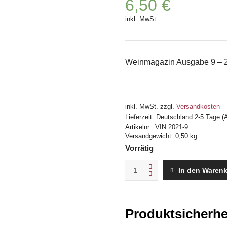
6,50
€
inkl. MwSt.
Weinmagazin Ausgabe 9 – 
inkl. MwSt.
zzgl.
Versandkosten
Lieferzeit:
Deutschland 2-5 Tage (
Artikelnr.:
VIN 2021-9
Versandgewicht: 0,50 kg
Vorrätig
Vinum
In den Waren
September
2021
mit
"World
Produktsicherhe
of
Bordeaux"