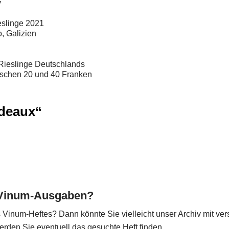
y
eslinge 2021
, Galizien
Rieslinge Deutschlands
ischen 20 und 40 Franken
rdeaux“
e Vinum-Ausgaben?
 Vinum-Heftes? Dann könnte Sie vielleicht unser Archiv mit v
werden Sie eventuell das gesuchte Heft finden.