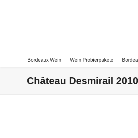
Exklusive Bordeauxweine und mehr!
Bordeaux Wein
Wein Probierpakete
Bordea
Château Desmirail 201