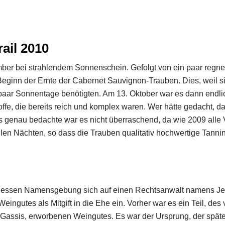
ail 2010
ber bei strahlendem Sonnenschein. Gefolgt von ein paar regne
eginn der Ernte der Cabernet Sauvignon-Trauben. Dies, weil si
n paar Sonnentage benötigten. Am 13. Oktober war es dann endli
offe, die bereits reich und komplex waren. Wer hätte gedacht,
genau bedachte war es nicht überraschend, da wie 2009 alle V
len Nächten, so dass die Trauben qualitativ hochwertige Tann
dessen Namensgebung sich auf einen Rechtsanwalt namens Jean
eingutes als Mitgift in die Ehe ein. Vorher war es ein Teil, 
 Gassis, erworbenen Weingutes. Es war der Ursprung, der spä