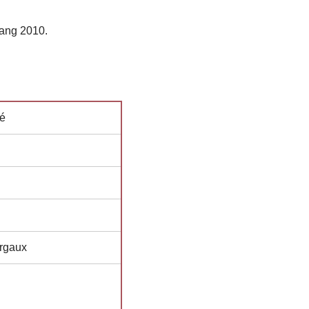
ang 2010.
sé
argaux