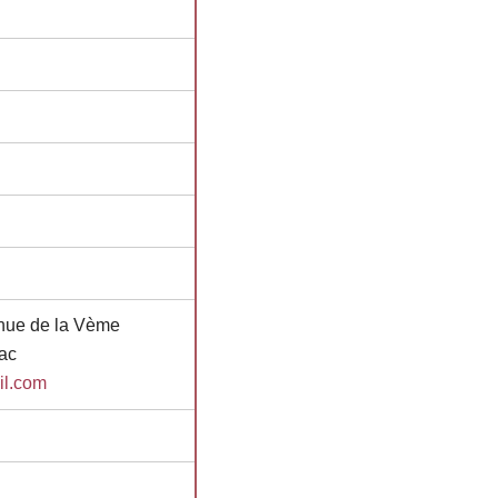
nue de la Vème
ac
il.com