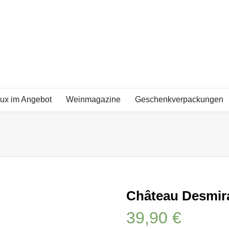
ux im Angebot
Weinmagazine
Geschenkverpackungen
0
Château Desmira
39,90
€