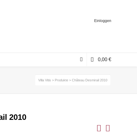
Einloggen
0,00
€
Villa Vitis
>
Produkte
>
Château Desmirail 2010
il 2010