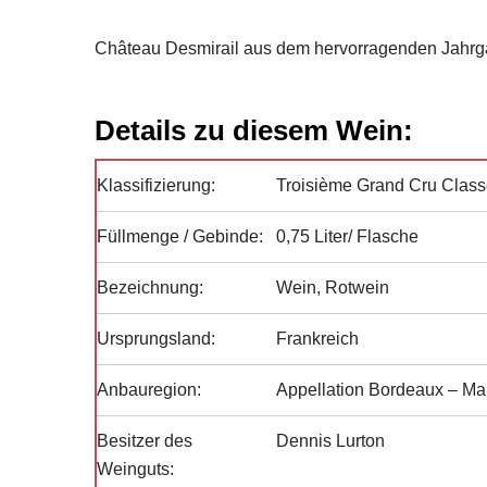
Château Desmirail aus dem hervorragenden Jahrg
Details zu diesem Wein:
Klassifizierung:
Troisième Grand Cru Clas
Füllmenge / Gebinde:
0,75 Liter/ Flasche
Bezeichnung:
Wein, Rotwein
Ursprungsland:
Frankreich
Anbauregion:
Appellation Bordeaux – M
Besitzer des
Dennis Lurton
Weinguts: