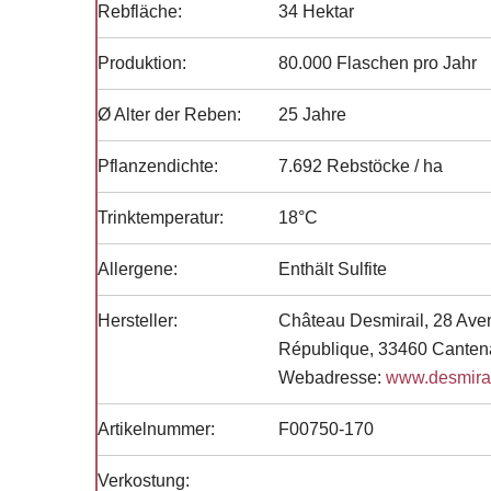
Rebfläche:
34 Hektar
Produktion:
80.000 Flaschen pro Jahr
Ø Alter der Reben:
25 Jahre
Pflanzendichte:
7.692 Rebstöcke / ha
Trinktemperatur:
18°C
Allergene:
Enthält Sulfite
Hersteller:
Château Desmirail, 28 Ave
République, 33460 Canten
Webadresse:
www.desmira
Artikelnummer:
F00750-170
Verkostung: