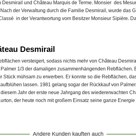
Desmirail und Château Marquis de Terme. Monsier des Mesure
ach der Verwaltung durch die Familie Desmirail, wurde das Gut
 Classé in der Verantwortung vom Besitzer Monsieur Sipière. 
teau Desmirail
ebflächen versteigert, sodass nichts mehr von Château Desmira
 Palmer 1/3 der damaligen zusammenhängenden Rebflächen. Ers
 für Stück mühsam zu erwerben. Er konnte so die Rebflächen, d
aufblühen lassen. 1981 gelang sogar der Rückkauf von Palmer,
 diesem Jahr der erste neue Jahrgang des wiedererwachten Châ
Lurton, der heute noch mit großem Einsatz seine ganze Energie
Andere Kunden kauften auch