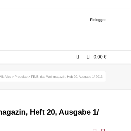
Einloggen
0,00
€
illa Vitis
>
Produkte
>
FINE, das Weinmagazin, Heft 20, Ausgabe 1/ 2013
agazin, Heft 20, Ausgabe 1/