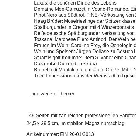
Luxus, die schönen Dinge des Lebens
Domaine Méo-Camuzet in Vosne-Romanée, Ein P
Pinot Nero aus Südtirol, FINE- Verkostung vo
Haag Brüder: Moselrieslinge der Spitzenklasse
Spätburgunder in Oregon mit 4 Winzerportraits
Reife deutsche Spätburgunder, verkostung vo
Toskana, Marchese Piero Antinori: Der Wein bes
Frauen im Wein: Caroline Frey, die Oenologin 
Wein und Speisen: Jürgen Dollase zu Besuch 
Stuart Pigott Kolumne: Dem Silvaner eine Cha
Das große Dutzend: Toskana
Brunello di Montalcino, umkäpfte Größe. Mit F
Trier: Impressionen aus der Weinstadt mit gesc
…und weitere Themen
148 Seiten mit zahlreichen professionellen Farbfot
24,5 × 29,5 cm, im stabilen Magazinumschlag
Artikelnummer: FIN 20-01/2013