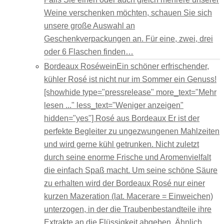
Weine verschenken möchten, schauen Sie sich
unsere große Auswahl an
Geschenkverpackungen an. Für eine, zwei, drei
oder 6 Flaschen finden…
Bordeaux Roséwein
Ein schöner erfrischender,
kühler Rosé ist nicht nur im Sommer ein Genuss!
[showhide type="pressrelease" more_text="Mehr
lesen ..." less_text="Weniger anzeigen"
hidden="yes"] Rosé aus Bordeaux Er ist der
perfekte Begleiter zu ungezwungenen Mahlzeiten
und wird gerne kühl getrunken. Nicht zuletzt
durch seine enorme Frische und Aromenvielfalt
die einfach Spaß macht. Um seine schöne Säure
zu erhalten wird der Bordeaux Rosé nur einer
kurzen Mazeration (lat. Macerare = Einweichen)
unterzogen, in der die Traubenbestandteile ihre
Extrakte an die Flüssigkeit abgeben. Ähnlich