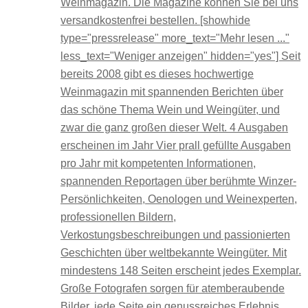
Weinmagazin. Die Magazine können Sie bei uns
versandkostenfrei bestellen. [showhide
type="pressrelease" more_text="Mehr lesen ..."
less_text="Weniger anzeigen" hidden="yes"] Seit
bereits 2008 gibt es dieses hochwertige
Weinmagazin mit spannenden Berichten über
das schöne Thema Wein und Weingüter, und
zwar die ganz großen dieser Welt. 4 Ausgaben
erscheinen im Jahr Vier prall gefüllte Ausgaben
pro Jahr mit kompetenten Informationen,
spannenden Reportagen über berühmte Winzer-
Persönlichkeiten, Oenologen und Weinexperten,
professionellen Bildern,
Verkostungsbeschreibungen und passionierten
Geschichten über weltbekannte Weingüter. Mit
mindestens 148 Seiten erscheint jedes Exemplar.
Große Fotografen sorgen für atemberaubende
Bilder, jede Seite ein genussreiches Erlebnis.