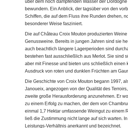
über dem noch dampfenden Wasser der Dordogne
bewundern. Ein Anblick, der tagsüber von den vor
Schiffen, die auf dem Fluss ihre Runden drehen, n
besonderer Weise fasziniert.
Die auf Château Croix Mouton produzierten Weine 
Genussweine. Bereits in jungen Jahren sind sie h
auch beachtlich längere Lagerperioden sind durch
bestehen fast ausschließlich aus Merlot. Sie sind sü
aber mit Finesse und bieten uns schließlich einen 
Ausdruck von roten und dunklen Früchten am Gau
Die Geschichte von Croix Mouton begann 1997, al
Janoueix, angezogen von der Qualität des Terroirs,
zweite große Herausforderung anzunehmen. Er wol
zu einem Erfolg zu machen, der dem von Chambrun
einmal 1,7 Hektar umfassende Weingut zu einem 
ließ die Zustimmung nicht lange auf sich warten. 
Leistungs-Verhältnis anerkannt und bezeichnet.