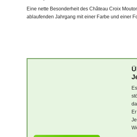
Eine nette Besonderheit des Château Croix Mouton i
ablaufenden Jahrgang mit einer Farbe und einer Fo
Ü
J
Es
st
da
Er
Je
We