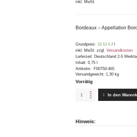
inkl. MwSt.
Bordeaux – Appellation Bord
Grundpreis:
18,53
€
/
l
inkl. MwSt.
zzgl.
Versandkosten
Lieferzeit:
Deutschland 2-5 Werkta
Inhalt: 0,75
l
Artikelnr.:
F00750-465
Versandgewicht: 1,30 kg
Vorrätig
Château
In den Waren
Croix-
Mouton
2019
quantity
Hinweis: