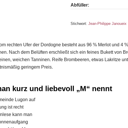
Abfüller:
Stichwort:
Jean-Philippe Janouei
m rechten Ufer der Dordogne besteht aus 96 % Merlot und 4 %
schen. Nach dem Belüften erschließt sich ein feines Bukett v
 feinen, weichen Tanninen. Reife Brombeeren, etwas Lakritze unt
tnismäßig geringem Preis.
an kurz und liebevoll „M“ nennt
emeinde Lugon auf
g ist recht
einlese kann man
Sonnenaufgang