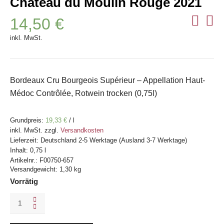
Château du Moulin Rouge 2021
14,50
€
inkl. MwSt.
Bordeaux Cru Bourgeois Supérieur – Appellation Haut-
Médoc Contrôlée, Rotwein trocken (0,75l)
Grundpreis:
19,33
€
/
l
inkl. MwSt.
zzgl.
Versandkosten
Lieferzeit:
Deutschland 2-5 Werktage (Ausland 3-7 Werktage)
Inhalt: 0,75
l
Artikelnr.:
F00750-657
Versandgewicht: 1,30 kg
Vorrätig
Château
du
Moulin