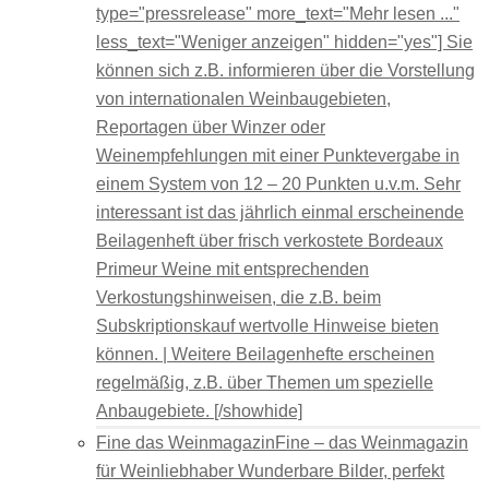
type="pressrelease" more_text="Mehr lesen ..."
less_text="Weniger anzeigen" hidden="yes"] Sie
können sich z.B. informieren über die Vorstellung
von internationalen Weinbaugebieten,
Reportagen über Winzer oder
Weinempfehlungen mit einer Punktevergabe in
einem System von 12 – 20 Punkten u.v.m. Sehr
interessant ist das jährlich einmal erscheinende
Beilagenheft über frisch verkostete Bordeaux
Primeur Weine mit entsprechenden
Verkostungshinweisen, die z.B. beim
Subskriptionskauf wertvolle Hinweise bieten
können. | Weitere Beilagenhefte erscheinen
regelmäßig, z.B. über Themen um spezielle
Anbaugebiete. [/showhide]
Fine das Weinmagazin
Fine – das Weinmagazin
für Weinliebhaber Wunderbare Bilder, perfekt