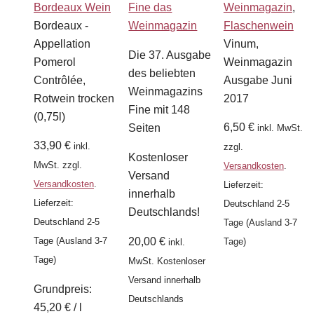
Bordeaux Wein
Fine das
Weinmagazin
,
Bordeaux -
Weinmagazin
Flaschenwein
Appellation
Vinum,
Die 37. Ausgabe
Pomerol
Weinmagazin
des beliebten
Contrôlée,
Ausgabe Juni
Weinmagazins
Rotwein trocken
2017
Fine mit 148
(0,75l)
6,50
€
Seiten
inkl. MwSt.
33,90
€
inkl.
zzgl.
Kostenloser
MwSt.
zzgl.
Versandkosten
.
Versand
Versandkosten
.
Lieferzeit:
innerhalb
Lieferzeit:
Deutschland 2-5
Deutschlands!
Deutschland 2-5
Tage (Ausland 3-7
Tage (Ausland 3-7
20,00
€
Tage)
inkl.
Tage)
MwSt.
Kostenloser
Versand innerhalb
Grundpreis:
Deutschlands
45,20
€
/
l