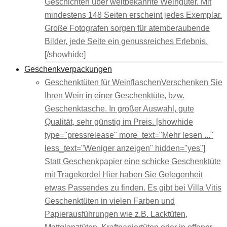
Geschichten über weltbekannte Weingüter. Mit
mindestens 148 Seiten erscheint jedes Exemplar.
Große Fotografen sorgen für atemberaubende
Bilder, jede Seite ein genussreiches Erlebnis.
[/showhide]
Geschenkverpackungen
Geschenktüten für Weinflaschen
Verschenken Sie
Ihren Wein in einer Geschenktüte, bzw.
Geschenktasche. In großer Auswahl, gute
Qualität, sehr günstig im Preis. [showhide
type="pressrelease" more_text="Mehr lesen ..."
less_text="Weniger anzeigen" hidden="yes"]
Statt Geschenkpapier eine schicke Geschenktüte
mit Tragekordel Hier haben Sie Gelegenheit
etwas Passendes zu finden. Es gibt bei Villa Vitis
Geschenktüten in vielen Farben und
Papierausführungen wie z.B. Lacktüten,