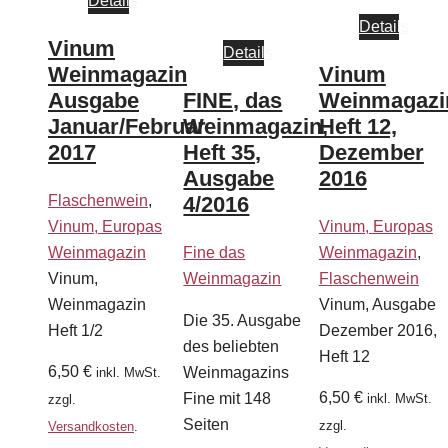
Details
Details
Vinum
Details
Weinmagazin
Vinum
Ausgabe
FINE, das
Weinmagazi
Januar/Februar
Weinmagazin,
Heft 12,
2017
Heft 35,
Dezember
Ausgabe
2016
Flaschenwein
,
4/2016
Vinum, Europas
Vinum, Europas
Weinmagazin
Fine das
Weinmagazin
,
Vinum,
Weinmagazin
Flaschenwein
Weinmagazin
Vinum, Ausgabe
Die 35. Ausgabe
Heft 1/2
Dezember 2016,
des beliebten
Heft 12
6,50
€
Weinmagazins
inkl. MwSt.
6,50
€
Fine mit 148
inkl. MwSt.
zzgl.
Seiten
zzgl.
Versandkosten
.