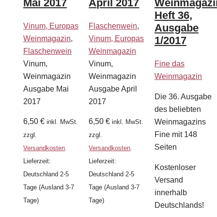
Mai 2017
April 2017
Weinmagazi
Heft 36,
Vinum, Europas
Flaschenwein
,
Ausgabe
Weinmagazin
,
Vinum, Europas
1/2017
Flaschenwein
Weinmagazin
Vinum,
Vinum,
Fine das
Weinmagazin
Weinmagazin
Weinmagazin
Ausgabe Mai
Ausgabe April
Die 36. Ausgabe
2017
2017
des beliebten
6,50
€
6,50
€
Weinmagazins
inkl. MwSt.
inkl. MwSt.
Fine mit 148
zzgl.
zzgl.
Seiten
Versandkosten
.
Versandkosten
.
Lieferzeit:
Lieferzeit:
Kostenloser
Deutschland 2-5
Deutschland 2-5
Versand
Tage (Ausland 3-7
Tage (Ausland 3-7
innerhalb
Tage)
Tage)
Deutschlands!