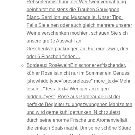
Rebsortenmischung der Weißweinvermählung
beinhaltet meistens die Trauben Sauvignon
Blanc, Sémillon und Muscadelle. Unser Tipp!
Falls Sie einen oder auch gleich mehrere unserer
Weine verschenken möchten, schauen Sie sich
unsere große Auswahl an
Geschenkverpackungen an. Für eine, zwei, drei
oder 6 Flaschen finden…
Bordeaux Roséwein
Ein schöner erfrischender,
kühler Rosé ist nicht nur im Sommer ein Genuss!
[showhide type="pressrelease" more_text="Mehr
lesen ..." less_text="Weniger anzeigen"
hidden="yes"] Rosé aus Bordeaux Er ist der
perfekte Begleiter zu ungezwungenen Mahlzeiten
und wird gerne kühl getrunken. Nicht zuletzt
durch seine enorme Frische und Aromenvielfalt
die einfach Spaß macht. Um seine schöne Säure