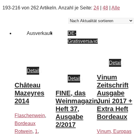
193-216 von 262 Artikeln.
Anzahl je Seite:
24
|
48
|
Alle
Ausverkauft
DE-
Gratisversand
Details
Details
Vinum
Details
Château
Zeitschrift
Mazeyres
FINE, das
Ausgabe
2014
Weinmagazin,
Juni 2017 +
Heft 37,
Extra Heft
Flaschenwein
,
Ausgabe
Bordeaux
Bordeaux
2/2017
Rotwein
,
1
,
Vinum, Europas