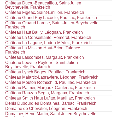
Château Ducru-Beaucaillou, Saint-Julien
Beychevelle, Frankreich
Château Figeac, Saint-Emilion, Frankreich
Château Grand Puy Lacoste, Pauillac, Frankreich
Château Gruaud Larose, Saint-Julien-Beychevelle,
Frankreich
Château Haut Bailly, Léognan, Frankreich
Château La Conseillante, Pomerol, Frankreich
Château La Lagune, Ludon-Médoc, Frankreich
Château La Mission Haut-Brion, Talence,
Frankreich
Château Lascombes, Margaux, Frankreich
Château Léoville Poyferré, Saint-Julien-
Beychevelle, Frankreich
Château Lynch Bages, Pauillac, Frankreich
Château Malartic-Lagravière, Léognan, Frankreich
Château Mouton Rothschild, Pauillac, Frankreich
Château Palmer, Margaux-Cantenac, Frankreich
Château Rauzan Segla, Margaux, Frankreich
Château Smith Haut Lafitte, Martillac, Frankreich
Denis Dubourdieu Domaines, Barsac, Frankreich
Domaine de Chevalier, Léognan, Frankreich
Domaines Henri Martin, Saint-Julien Beychevelle,