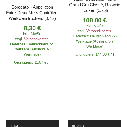
Grand Cru Classé, Rotwein
Bordeaux - Appellation
trocken (0,75l)
Entre-Deux-Mers Contrôlée,
Weißwein trocken, (0,75l)
108,00
€
inkl. MwSt.
8,30
€
zzgl.
Versandkosten
.
inkl. MwSt.
Lieferzeit:
Deutschland 2-5
zzgl.
Versandkosten
.
Werktage (Ausland 3-7
Lieferzeit:
Deutschland 2-5
Werktage)
Werktage (Ausland 3-7
Werktage)
Grundpreis:
144,00
€
/
l
Grundpreis:
11,07
€
/
l
DETAILS
DETAILS