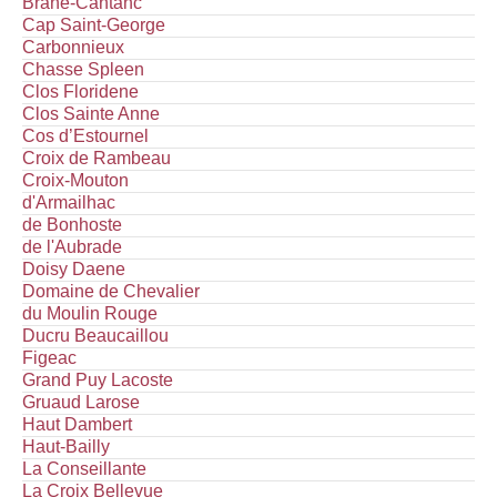
Brane-Cantanc
Cap Saint-George
Carbonnieux
Chasse Spleen
Clos Floridene
Clos Sainte Anne
Cos d’Estournel
Croix de Rambeau
Croix-Mouton
d'Armailhac
de Bonhoste
de l'Aubrade
Doisy Daene
Domaine de Chevalier
du Moulin Rouge
Ducru Beaucaillou
Figeac
Grand Puy Lacoste
Gruaud Larose
Haut Dambert
Haut-Bailly
La Conseillante
La Croix Bellevue