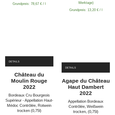
Werktage)
Grundpreis:
78,67
€
/
l
Grundpreis:
13,20
€
/
l
DETAILS
DETAILS
Château du
Moulin Rouge
Agape du Château
2022
Haut Dambert
2022
Bordeaux Cru Bourgeois
Supérieur - Appellation Haut-
Appellation Bordeaux
Médoc Contrôlée, Rotwein
Contrôlée, Weißwein
trocken (0,75l)
trocken, (0,75l)