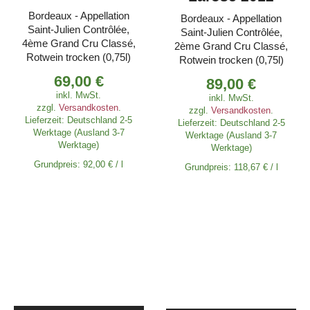
Bordeaux - Appellation
Bordeaux - Appellation
Saint-Julien Contrôlée,
Saint-Julien Contrôlée,
4ème Grand Cru Classé,
2ème Grand Cru Classé,
Rotwein trocken (0,75l)
Rotwein trocken (0,75l)
69,00
€
89,00
€
inkl. MwSt.
inkl. MwSt.
zzgl.
Versandkosten
.
zzgl.
Versandkosten
.
Lieferzeit:
Deutschland 2-5
Lieferzeit:
Deutschland 2-5
Werktage (Ausland 3-7
Werktage (Ausland 3-7
Werktage)
Werktage)
Grundpreis:
92,00
€
/
l
Grundpreis:
118,67
€
/
l