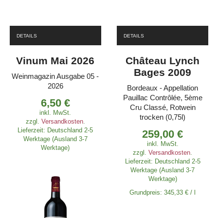
DETAILS
DETAILS
Vinum Mai 2026
Château Lynch
Bages 2009
Weinmagazin Ausgabe 05 -
2026
Bordeaux - Appellation
Pauillac Contrôlée, 5ème
6,50
€
Cru Classé, Rotwein
inkl. MwSt.
trocken (0,75l)
zzgl.
Versandkosten
.
Lieferzeit:
Deutschland 2-5
259,00
€
Werktage (Ausland 3-7
inkl. MwSt.
Werktage)
zzgl.
Versandkosten
.
Lieferzeit:
Deutschland 2-5
Werktage (Ausland 3-7
Werktage)
Grundpreis:
345,33
€
/
l