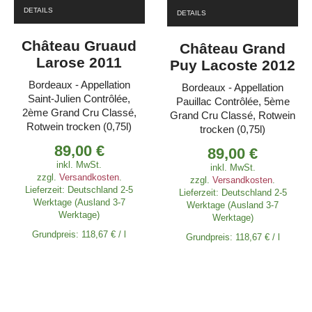
DETAILS
DETAILS
Château Gruaud
Château Grand
Larose 2011
Puy Lacoste 2012
Bordeaux - Appellation
Bordeaux - Appellation
Saint-Julien Contrôlée,
Pauillac Contrôlée, 5ème
2ème Grand Cru Classé,
Grand Cru Classé, Rotwein
Rotwein trocken (0,75l)
trocken (0,75l)
89,00
€
89,00
€
inkl. MwSt.
inkl. MwSt.
zzgl.
Versandkosten
.
zzgl.
Versandkosten
.
Lieferzeit:
Deutschland 2-5
Lieferzeit:
Deutschland 2-5
Werktage (Ausland 3-7
Werktage (Ausland 3-7
Werktage)
Werktage)
Grundpreis:
118,67
€
/
l
Grundpreis:
118,67
€
/
l