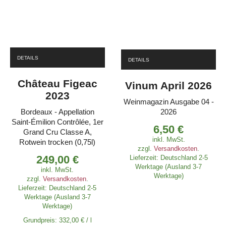
DETAILS
DETAILS
Château Figeac
Vinum April 2026
2023
Weinmagazin Ausgabe 04 -
Bordeaux - Appellation
2026
Saint-Émilion Contrôlée, 1er
6,50
€
Grand Cru Classe A,
inkl. MwSt.
Rotwein trocken (0,75l)
zzgl.
Versandkosten
.
249,00
€
Lieferzeit:
Deutschland 2-5
Werktage (Ausland 3-7
inkl. MwSt.
Werktage)
zzgl.
Versandkosten
.
Lieferzeit:
Deutschland 2-5
Werktage (Ausland 3-7
Werktage)
Grundpreis:
332,00
€
/
l