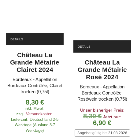
DETAILS
DETAILS
Château La
Grande Métairie
Château La
Clairet 2024
Grande Métairie
Rosé 2024
Bordeaux - Appellation
Bordeaux Contrôlée, Clairet
Bordeaux - Appellation
trocken (0,75l)
Bordeaux Contrôlée,
Roséwein trocken (0,75l)
8,30
€
inkl. MwSt.
Unser bisheriger Preis:
zzgl.
Versandkosten
.
8,30
€
Ursprüngliche
Jetzt nur:
Lieferzeit:
Deutschland 2-5
6,90
Preis
€
Werktage (Ausland 3-7
war:
Akt
Werktage)
Angebot gültig bis 31.08.2026
8,30 €
Pr