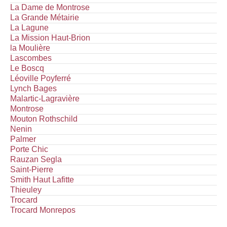
La Dame de Montrose
La Grande Métairie
La Lagune
La Mission Haut-Brion
la Moulière
Lascombes
Le Boscq
Léoville Poyferré
Lynch Bages
Malartic-Lagravière
Montrose
Mouton Rothschild
Nenin
Palmer
Porte Chic
Rauzan Segla
Saint-Pierre
Smith Haut Lafitte
Thieuley
Trocard
Trocard Monrepos