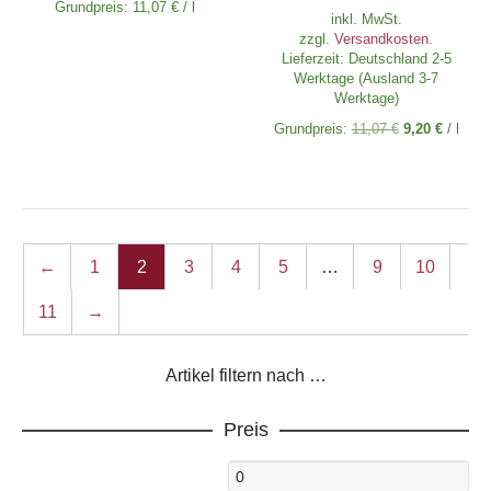
Grundpreis:
11,07
€
/
l
ist:
inkl. MwSt.
6,9
zzgl.
Versandkosten
.
Lieferzeit:
Deutschland 2-5
Werktage (Ausland 3-7
Werktage)
Grundpreis:
11,07
€
9,20
€
/
l
←
1
2
3
4
5
…
9
10
11
→
Artikel filtern nach …
Preis
Min.