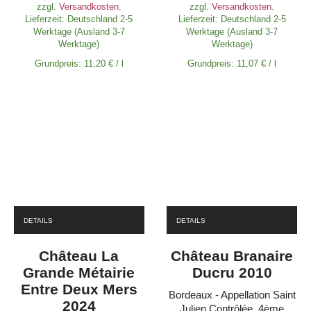
zzgl.
Versandkosten
.
zzgl.
Versandkosten
.
Lieferzeit:
Deutschland 2-5
Lieferzeit:
Deutschland 2-5
Werktage (Ausland 3-7
Werktage (Ausland 3-7
Werktage)
Werktage)
Grundpreis:
11,20
€
/
l
Grundpreis:
11,07
€
/
l
DETAILS
DETAILS
Château La
Château Branaire
Grande Métairie
Ducru 2010
Entre Deux Mers
Bordeaux - Appellation Saint
2024
Julien Contrôlée, 4ème