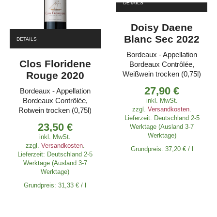
DETAILS
Doisy Daene
Blanc Sec 2022
DETAILS
Bordeaux - Appellation
Clos Floridene
Bordeaux Contrôlée,
Rouge 2020
Weißwein trocken (0,75l)
27,90
€
Bordeaux - Appellation
Bordeaux Contrôlée,
inkl. MwSt.
zzgl.
Versandkosten
.
Rotwein trocken (0,75l)
Lieferzeit:
Deutschland 2-5
23,50
€
Werktage (Ausland 3-7
Werktage)
inkl. MwSt.
zzgl.
Versandkosten
.
Grundpreis:
37,20
€
/
l
Lieferzeit:
Deutschland 2-5
Werktage (Ausland 3-7
Werktage)
Grundpreis:
31,33
€
/
l