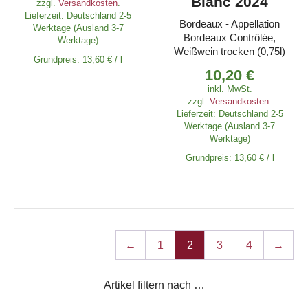
Blanc 2024
zzgl.
Versandkosten
.
Lieferzeit:
Deutschland 2-5
Bordeaux - Appellation
Werktage (Ausland 3-7
Bordeaux Contrôlée,
Werktage)
Weißwein trocken (0,75l)
Grundpreis:
13,60
€
/
l
10,20
€
inkl. MwSt.
zzgl.
Versandkosten
.
Lieferzeit:
Deutschland 2-5
Werktage (Ausland 3-7
Werktage)
Grundpreis:
13,60
€
/
l
←
1
2
3
4
→
Artikel filtern nach …