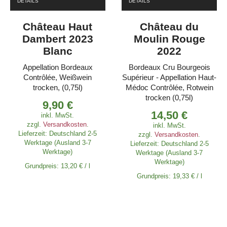
DETAILS
DETAILS
Château Haut
Château du
Dambert 2023
Moulin Rouge
Blanc
2022
Appellation Bordeaux
Bordeaux Cru Bourgeois
Contrôlée, Weißwein
Supérieur - Appellation Haut-
trocken, (0,75l)
Médoc Contrôlée, Rotwein
trocken (0,75l)
9,90
€
14,50
€
inkl. MwSt.
zzgl.
Versandkosten
.
inkl. MwSt.
Lieferzeit:
Deutschland 2-5
zzgl.
Versandkosten
.
Werktage (Ausland 3-7
Lieferzeit:
Deutschland 2-5
Werktage)
Werktage (Ausland 3-7
Werktage)
Grundpreis:
13,20
€
/
l
Grundpreis:
19,33
€
/
l