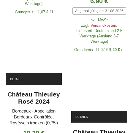
6,90
Preis
€
Werktage)
war:
Akt
Angebot gültig bis 31.08.2026
8,30 €
Grundpreis:
11,07
€
/
l
Pr
ist:
inkl. MwSt.
6,9
zzgl.
Versandkosten
.
Lieferzeit:
Deutschland 2-5
Werktage (Ausland 3-7
Werktage)
Grundpreis:
11,07
€
9,20
€
/
l
DETAILS
Château Thieuley
Rosé 2024
Bordeaux - Appellation
Bordeaux Contrôlée,
DETAILS
Roséwein trocken (0,75l)
Château Thieuley