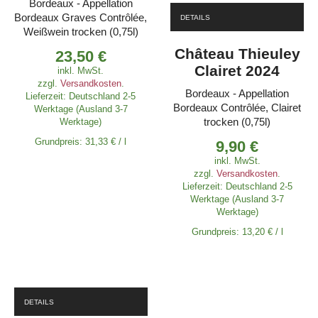
Bordeaux - Appellation
Bordeaux Graves Contrôlée,
DETAILS
Weißwein trocken (0,75l)
Château Thieuley
23,50
€
Clairet 2024
inkl. MwSt.
zzgl.
Versandkosten
.
Bordeaux - Appellation
Lieferzeit:
Deutschland 2-5
Bordeaux Contrôlée, Clairet
Werktage (Ausland 3-7
trocken (0,75l)
Werktage)
Grundpreis:
31,33
€
/
l
9,90
€
inkl. MwSt.
zzgl.
Versandkosten
.
Lieferzeit:
Deutschland 2-5
Werktage (Ausland 3-7
Werktage)
Grundpreis:
13,20
€
/
l
DETAILS