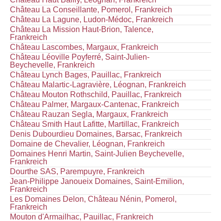
Château La Conseillante, Pomerol, Frankreich
Château La Lagune, Ludon-Médoc, Frankreich
Château La Mission Haut-Brion, Talence,
Frankreich
Château Lascombes, Margaux, Frankreich
Château Léoville Poyferré, Saint-Julien-
Beychevelle, Frankreich
Château Lynch Bages, Pauillac, Frankreich
Château Malartic-Lagravière, Léognan, Frankreich
Château Mouton Rothschild, Pauillac, Frankreich
Château Palmer, Margaux-Cantenac, Frankreich
Château Rauzan Segla, Margaux, Frankreich
Château Smith Haut Lafitte, Martillac, Frankreich
Denis Dubourdieu Domaines, Barsac, Frankreich
Domaine de Chevalier, Léognan, Frankreich
Domaines Henri Martin, Saint-Julien Beychevelle,
Frankreich
Dourthe SAS, Parempuyre, Frankreich
Jean-Philippe Janoueix Domaines, Saint-Emilion,
Frankreich
Les Domaines Delon, Château Nénin, Pomerol,
Frankreich
Mouton d'Armailhac, Pauillac, Frankreich