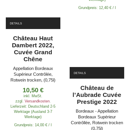
Grundpreis:
12,40
€
/
l
DETAILS
Château Haut
Dambert 2022,
Cuvée Grand
Chêne
Appellation Bordeaux
DETAILS
Supérieur Contrôlée,
Rotwein trocken, (0,75l)
Château de
10,50
€
l’Aubrade Cuvée
inkl. MwSt.
Prestige 2022
zzgl.
Versandkosten
.
Lieferzeit:
Deutschland 2-5
Bordeaux - Appellation
Werktage (Ausland 3-7
Bordeaux Supérieur
Werktage)
Contrôllée, Rotwein trocken
Grundpreis:
14,00
€
/
l
(0,75l)