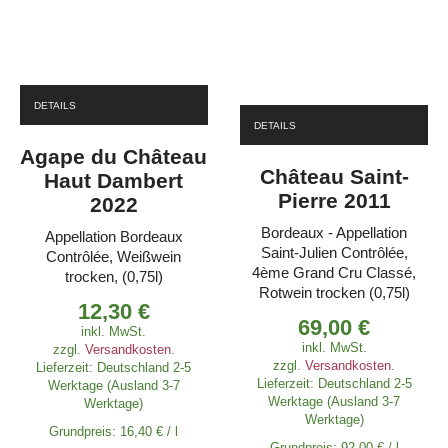
DETAILS
DETAILS
Agape du Château
Château Saint-
Haut Dambert
Pierre 2011
2022
Bordeaux - Appellation
Appellation Bordeaux
Saint-Julien Contrôlée,
Contrôlée, Weißwein
4ème Grand Cru Classé,
trocken, (0,75l)
Rotwein trocken (0,75l)
12,30
€
69,00
€
inkl. MwSt.
inkl. MwSt.
zzgl.
Versandkosten
.
zzgl.
Versandkosten
.
Lieferzeit:
Deutschland 2-5
Lieferzeit:
Deutschland 2-5
Werktage (Ausland 3-7
Werktage (Ausland 3-7
Werktage)
Werktage)
Grundpreis:
16,40
€
/
l
Grundpreis:
92,00
€
/
l