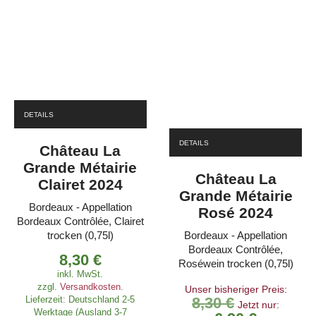
DETAILS
DETAILS
Château La
Grande Métairie
Château La
Clairet 2024
Grande Métairie
Bordeaux - Appellation
Rosé 2024
Bordeaux Contrôlée, Clairet
trocken (0,75l)
Bordeaux - Appellation
Bordeaux Contrôlée,
8,30
€
Roséwein trocken (0,75l)
inkl. MwSt.
zzgl.
Versandkosten
.
Unser bisheriger Preis:
Lieferzeit:
Deutschland 2-5
8,30
€
Ursprüngliche
Jetzt nur:
Werktage (Ausland 3-7