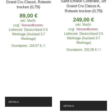
Saint-Émilion Contrôlée, 1er
Grand Cru Classé, Rotwein
Grand Cru Classe A,
trocken (0,75l)
Rotwein trocken (0,75l)
89,00
€
249,00
€
inkl. MwSt.
inkl. MwSt.
zzgl.
Versandkosten
.
zzgl.
Versandkosten
.
Lieferzeit:
Deutschland 2-5
Lieferzeit:
Deutschland 2-5
Werktage (Ausland 3-7
Werktage (Ausland 3-7
Werktage)
Werktage)
Grundpreis:
118,67
€
/
l
Grundpreis:
332,00
€
/
l
DETAILS
DETAILS