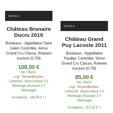
DETAILS
DETAILS
Château Branaire
Ducru 2010
Château Grand
Bordeaux - Appellation Saint
Puy Lacoste 2011
Julien Contrôlée, 4ème
Grand Cru Classé, Rotwein
Bordeaux - Appellation
trocken (0,75l)
Pauillac Contrôlée, 5ème
Grand Cru Classé, Rotwein
108,00
€
trocken (0,75l)
inkl. MwSt.
85,00
€
zzgl.
Versandkosten
.
Lieferzeit:
Deutschland 2-5
inkl. MwSt.
Werktage (Ausland 3-7
zzgl.
Versandkosten
.
Werktage)
Lieferzeit:
Deutschland 2-5
Werktage (Ausland 3-7
Grundpreis:
144,00
€
/
l
Werktage)
Grundpreis:
113,33
€
/
l