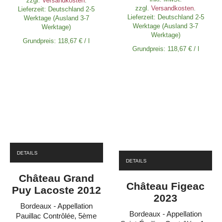
zzgl.
Versandkosten
.
zzgl.
Versandkosten
.
Lieferzeit:
Deutschland 2-5
Lieferzeit:
Deutschland 2-5
Werktage (Ausland 3-7
Werktage (Ausland 3-7
Werktage)
Werktage)
Grundpreis:
118,67
€
/
l
Grundpreis:
118,67
€
/
l
DETAILS
DETAILS
Château Grand
Château Figeac
Puy Lacoste 2012
2023
Bordeaux - Appellation
Bordeaux - Appellation
Pauillac Contrôlée, 5ème