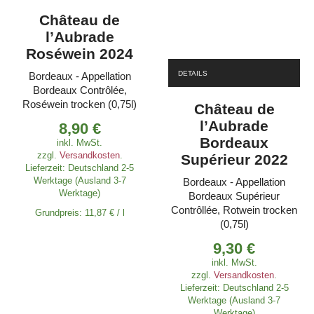
Château de
l’Aubrade
Roséwein 2024
DETAILS
Bordeaux - Appellation
Bordeaux Contrôlée,
Roséwein trocken (0,75l)
Château de
l’Aubrade
8,90
€
Bordeaux
inkl. MwSt.
zzgl.
Versandkosten
.
Supérieur 2022
Lieferzeit:
Deutschland 2-5
Werktage (Ausland 3-7
Bordeaux - Appellation
Werktage)
Bordeaux Supérieur
Contrôllée, Rotwein trocken
Grundpreis:
11,87
€
/
l
(0,75l)
9,30
€
inkl. MwSt.
zzgl.
Versandkosten
.
Lieferzeit:
Deutschland 2-5
Werktage (Ausland 3-7
Werktage)