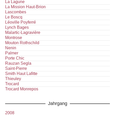
La Lagune
La Mission Haut-Brion
Lascombes
Le Boscq
Léoville Poyferré
Lynch Bages
Malartic-Lagravière
Montrose
Mouton Rothschild
Nenin
Palmer
Porte Chic
Rauzan Segla
Saint-Pierre
Smith Haut Lafitte
Thieuley
Trocard
Trocard Monrepos
Jahrgang
2008