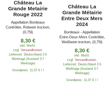
Château La
Château La
Grande Metairie
Grande Métairie
Rouge 2022
Entre Deux Mers
Appellation Bordeaux
2024
Contrôlée, Rotwein trocken,
(0,75l)
Bordeaux - Appellation
Entre-Deux-Mers Contrôlée,
8,30
€
Weißwein trocken, (0,75l)
inkl. MwSt.
8,30
€
zzgl.
Versandkosten
.
Lieferzeit:
Deutschland 2-5
inkl. MwSt.
Werktage (Ausland 3-7
zzgl.
Versandkosten
.
Werktage)
Lieferzeit:
Deutschland 2-5
Werktage (Ausland 3-7
Grundpreis:
11,07
€
/
l
Werktage)
Grundpreis:
11,07
€
/
l